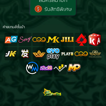
รับสิทธิพิเศษ
ค่ายเกมส์ชั้นนำ